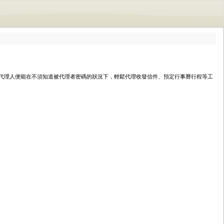
代理人便能在不須知道被代理者密碼的狀況下，輕鬆代理收發信件、預定行事曆行程等工