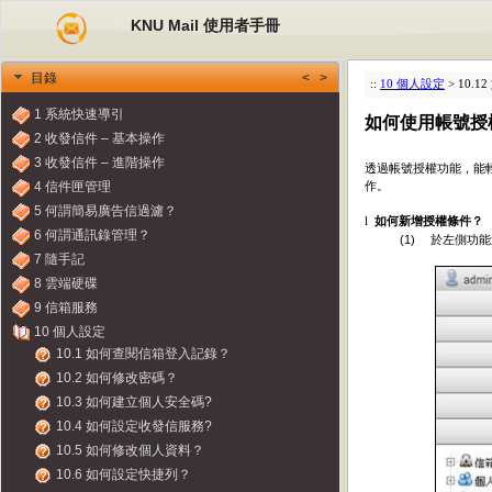
KNU Mail 使用者手冊
<
>
目錄
::
10 個人設定
> 10.
1 系統快速導引
如何使用帳號授
2 收發信件 – 基本操作
3 收發信件 – 進階操作
透過帳號授權功能，能
4 信件匣管理
作。
5 何謂簡易廣告信過濾？
如何新增授權條件？
l
6 何謂通訊錄管理？
(1)
於左側功能
7 隨手記
8 雲端硬碟
9 信箱服務
10 個人設定
10.1 如何查閱信箱登入記錄？
10.2 如何修改密碼？
10.3 如何建立個人安全碼?
10.4 如何設定收發信服務?
10.5 如何修改個人資料？
10.6 如何設定快捷列？