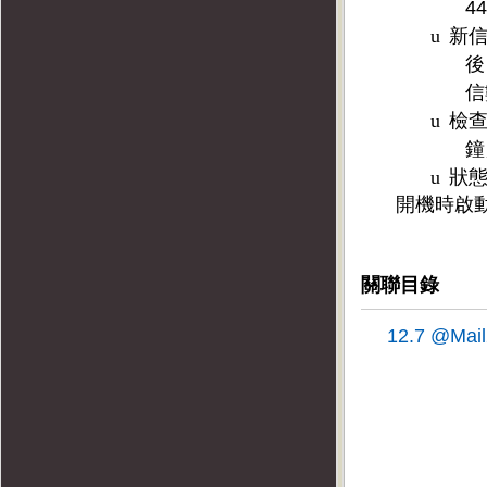
44
u
新
後
信
u
檢
鐘
u
狀
開機時啟
關聯目錄
12.7 @Ma