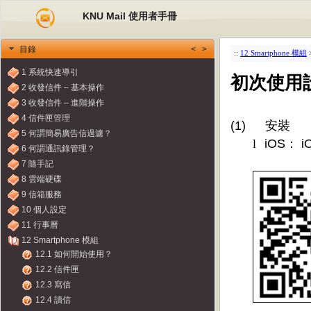
KNU Mail 使用者手冊
<
>
目錄
::
12 Smartphone 模組
1 系統快速導引
初次使用
2 收發信件 – 基本操作
3 收發信件 – 進階操作
4 信件匣管理
(1)
安裝
5 何謂簡易廣告信過濾？
l
iOS
：
i
6 何謂通訊錄管理？
7 隨手記
8 雲端硬碟
9 信箱服務
10 個人設定
11 行事曆
12 Smartphone 模組
12.1 如何開始使用？
12.2 信件匣
12.3 寫信
12.4 讀信