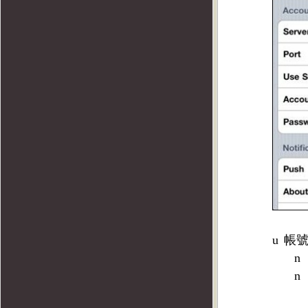
u
帳
n
n