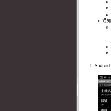
n
n
n
u
通
n
n
n
l
Android