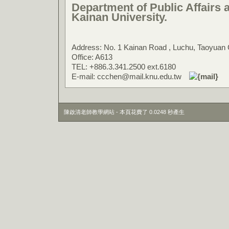
Department of Public Affairs
Kainan University.
Address: No. 1 Kainan Road , Luchu, Taoyuan 
Office: A613
TEL: +886.3.341.2500 ext.6180
E-mail: ccchen@mail.knu.edu.tw
陳啟清老師教學網站 - 本頁花費了 0.0248 秒產生