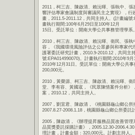
2011，柯三吉、陳啟清、賴沅暉、張執中、
響評估專家會議制度與審議民主之實現》，行
畫，2011.5-2011.12，共同主持人。(計畫編號:EPA
畫執行期間:100年6月29日至100年12月
15日。受託單位：開南大學公共事務管理學系。計
2010，柯三吉、陳啟清、賴沅暉、衛民、張
容，《我國環境風險評估之公眾參與和專家代
護署委託研究計畫，2010.9-2010.12，共同
號:EPA014990070)。計畫執行期間:2010年9
2010年12月31日。受託單位：開南大學公
200,000元。
2010，黃榮源、柯三吉、陳啟清、賴沅暉、
堂、李有容、黃國宬，《民眾陳情案件分析》
案，2010.12，共同主持人。
2007，劉宜君、陳啟清，《桃園縣龜山鄉公
2007.8.27-2008.1.18，桃園縣龜山鄉公
2005，陳啟清，《辦理提昇服務品質改善管
品質獎委託採購計畫》，2005.12.30-2006.
理計畫，計畫金額：320,000元。計劃主持人。