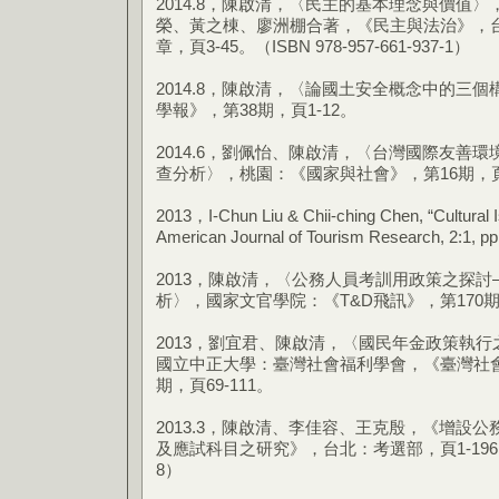
2014.8，陳啟清，〈民主的基本理念與價值
榮、黃之棟、廖洲棚合著，《民主與法治》，
章，頁3-45。（ISBN 978-957-661-937-1）
2014.8，陳啟清，〈論國土安全概念中的三
學報》，第38期，頁1-12。
2014.6，劉佩怡、陳啟清，〈台灣國際友善
查分析〉，桃園：《國家與社會》，第16期，頁11
2013，I-Chun Liu & Chii-ching Chen, “Cultural I
American Journal of Tourism Research, 2:1, pp
2013，陳啟清，〈公務人員考訓用政策之探
析〉，國家文官學院：《T&D飛訊》，第170期，
2013，劉宜君、陳啟清，〈國民年金政策執
國立中正大學：臺灣社會福利學會，《臺灣社會
期，頁69-111。
2013.3，陳啟清、李佳容、王克殷，《增設
及應試科目之研究》，台北：考選部，頁1-196。（ISBN
8）