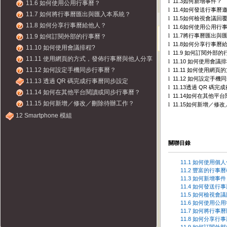
11.3
如何新增事件？
l
11.6 如何使用公用行事曆？
11.4
如何發送行事曆
l
11.7 如何將行事曆匯出與匯入本系統？
11.5
如何檢視會議回
l
11.8 如何分享行事曆給他人？
11.6
如何使用公用行
l
11.7
將行事曆匯出與
11.9 如何訂閱外部的行事曆？
l
11.8
如何分享行事曆
l
11.10 如何使用會議排程?
11.9
如何訂閱外部的
l
11.11 使用網頁的方式，發佈行事曆與他人分享
11.10
如何使用會議排
l
11.12 如何設定手機同步行事曆？
11.11
如何使用網頁的
l
11.12
如何設定手機同
l
11.13 透過 QR 碼完成行事曆同步設定
11.13
透過
QR
碼完成
l
11.14 如何在其他平台閱讀或同步行事曆？
11.14
如何在其他平台
l
11.15 如何新增／修改／刪除待辦工作？
11.15
如何新增／修改
l
12 Smartphone 模組
關聯目錄
11.1 如何使用個
11.2 豐富的行事
11.3 如何新增事
11.4 如何發送行
11.5 如何檢視會
11.6 如何使用公
11.7 如何將行
11.8 如何分享行
11.9 如何訂閱外