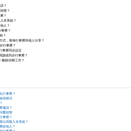
邀請？
覆狀態？
事曆？
匯入本系統？
給他人？
行事曆？
程？
方式，發佈行事曆與他人分享？
步行事曆？
行事曆同步設定
閱讀或同步行事曆？
／刪除待辦工作？
人化行事曆？
曆檢視模式
件？
事曆邀請？
議回覆狀態
用行事曆？
事曆匯出與匯入本系統？
事曆給他人？
部的行事曆？