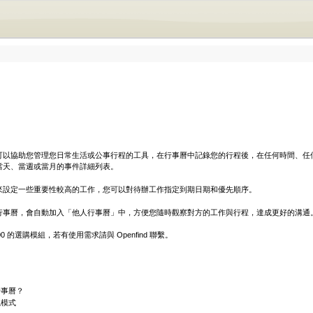
可以協助您管理您日常生活或公事行程的工具，在行事曆中記錄您的行程後，在任何時間、任
當天、當週或當月的事件詳細列表。
來設定一些重要性較高的工作，您可以對待辦工作指定到期日期和優先順序。
行事曆，會自動加入「他人行事曆」中，方便您隨時觀察對方的工作與行程，達成更好的溝通
00
的選購模組，若有使用需求請與
Openfind
聯繫。
行事曆？
視模式