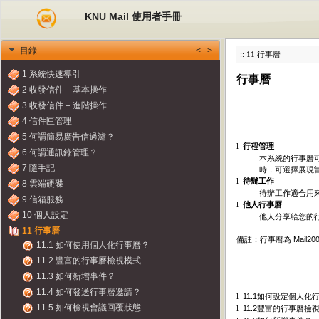
KNU Mail 使用者手冊
<
>
目錄
:: 11 行事曆
1 系統快速導引
行事曆
2 收發信件 – 基本操作
3 收發信件 – 進階操作
4 信件匣管理
5 何謂簡易廣告信過濾？
行程管理
l
6 何謂通訊錄管理？
本系統的行事曆
7 隨手記
時，可選擇展現
待辦工作
l
8 雲端硬碟
待辦工作適合用
9 信箱服務
他人行事曆
l
10 個人設定
他人分享給您的
11 行事曆
備註：行事曆為
Mail20
11.1 如何使用個人化行事曆？
11.2 豐富的行事曆檢視模式
11.3 如何新增事件？
11.4 如何發送行事曆邀請？
11.1
如何設定個人化
l
11.5 如何檢視會議回覆狀態
11.2
豐富的行事曆檢
l